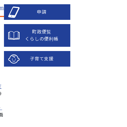
om
申請
町政便覧
くらしの便利帳
子育て支援
だ
9
・
画