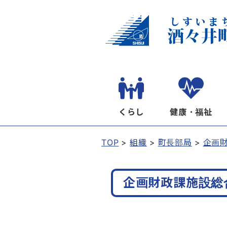
くらし
健康・福祉
TOP
組織
町長部局
企画
企画財政課施設総