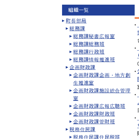
組織一覧
町長部局
総務課
総務課秘書広報室
総務課総務班
総務課行政班
総務課情報推進班
企画財政課
企画財政課企画・地方創
生推進室
企画財政課施設総合管理
室
企画財政課広報広聴班
企画財政課財政班
企画財政課管財班
税務住民課
税務住民課住民税班