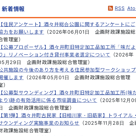
RSS
At
新着情報
【住民アンケート】酒々井総合公園に関するアンケートにご
協力をお願いします
（
2026年06月01日
企画財政課施設総
合管理室
）
【公募プロポーザル】酒々井町旧特定加工品加工所「味だよ
り」リノベーション付き貸付事業者選定について
（
2026年
05月29日
企画財政課施設総合管理室
）
公共施設の今後のあり方を考える住民参加型ワークショップ
開催します
（
2026年05月01日
企画財政課施設総合管理
室
）
【公募型サウンディング】酒々井町旧特定加工品加工所(味
より)跡の有効活用に係る市場調査について
（
2025年12月0
日
企画財政課施設総合管理室
）
【第1弾】酒々井町古民家【旧相川家・旧莇家】トライアル
サウンディング実施事業のお知らせ
（
2025年11月28日
企
財政課施設総合管理室
）