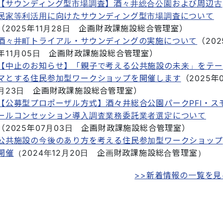
【サウンディング型市場調査】酒々井総合公園および周辺古
民家等利活用に向けたサウンディング型市場調査について
（
2025年11月28日
企画財政課施設総合管理室
）
酒々井町トライアル・サウンディングの実施について
（
202
年11月05日
企画財政課施設総合管理室
）
【中止のお知らせ】「親子で考える公共施設の未来」をテー
マとする住民参加型ワークショップを開催します
（
2025年
月23日
企画財政課施設総合管理室
）
【公募型プロポーザル方式】酒々井総合公園パークPFI・ス
ールコンセッション導入調査業務委託業者選定について
（
2025年07月03日
企画財政課施設総合管理室
）
公共施設の今後のあり方を考える住民参加型ワークショップ
開催
（
2024年12月20日
企画財政課施設総合管理室
）
>>新着情報の一覧を見