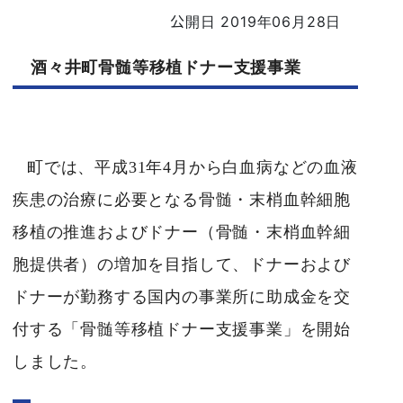
公開日 2019年06月28日
酒々井町骨髄等移植ドナー支援事業
町では、平成
31
年4月から白血病などの血液
疾患の治療に必要となる骨髄・末梢血幹細胞
移植の推進およびドナー
（
骨髄・末梢血幹細
胞
提供者
）
の増加を目指して、
ドナー
および
ドナーが勤務する国内の事業所に助成金を交
付する「骨髄等移植ドナー支援事業」を開始
しました。