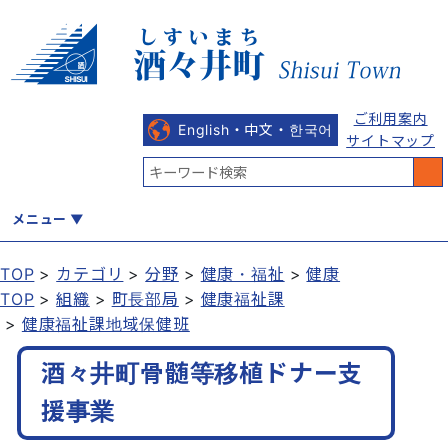
ご利用案内
English・中文・한국어
サイトマップ
メニュー
TOP
カテゴリ
分野
健康・福祉
健康
TOP
組織
町長部局
健康福祉課
くらし
健康・福祉
教育・文化
観光・魅力
産業・しごと
健康福祉課地域保健班
酒々井町骨髄等移植ドナー支
行政
まちづくり
防災
援事業