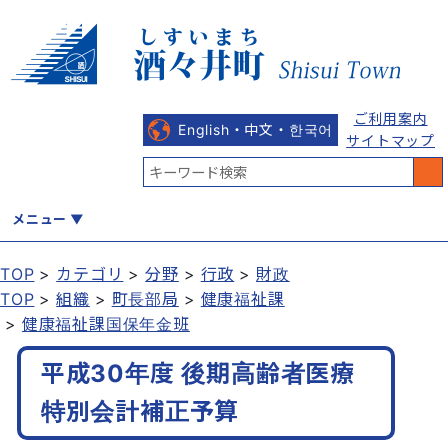
ご利用案内
English・中文・한국어
サイトマップ
メニュー
TOP
カテゴリ
分野
行政
財政
TOP
組織
町長部局
健康福祉課
くらし
健康・福祉
教育・文化
観光・魅力
産業・しごと
健康福祉課国保年金班
平成30年度 後期高齢者医療
行政
まちづくり
防災
特別会計補正予算